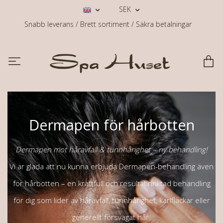
SEK
Snabb leverans / Brett sortiment / Säkra betalningar
Dermapen för hårbotten
Dermapen mot håravfall & tunnhårighet – ny behandling!
Vi är glada att nu kunna erbjuda Dermapen-behandling även
för hårbotten – en kraftfull och resultatinriktad behandling
för dig som lider av håravfall, tunnhårighet, karlfläckar eller
generellt försvagat hår.