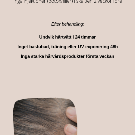
Inga injektioner (botox/filler) i skalpen 2 veckor före
Efter behandling:
Undvik hårtvätt i 24 timmar
Inget bastubad, träning eller UV-exponering 48h
Inga starka hårvårdsprodukter första veckan