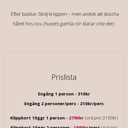
Efter bastun: Skölj kroppen – men undvik att duscha
håret hos oss
(husets gamla rör klarar inte det).
Prislista
Engång 1 person - 310
kr
Engång 2 personer/pers - 210kr/pers
Klippkort 10ggr 1 person -
2790kr
(ord.pris 3100kr)
Klippkort 10ggr 2 personer -
1890kr
/pers
(ord.pris