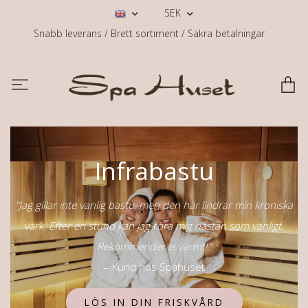
SEK
Snabb leverans / Brett sortiment / Säkra betalningar
Infrabastu
"Jag gillar inte vanlig bastu, men den här lindrar min kroniska
värk. Efter en stund kan jag röra mig nästan som vanligt.
Rekommenderas varmt!"
– Kund hos Spahuset
LÖS IN DIN FRISKVÅRD