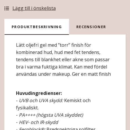
Lägg till i önskelista
PRODUKTBESKRIVNING
RECENSIONER
Lätt oljefri gel med ”torr” finish för
kombinerad hud, hud med fet tendens,
tendens till blankhet eller akne som passar
bra i varma fuktiga klimat. Kan med fördel
användas under makeup. Ger en matt finish
Huvudingredienser:
-
UVB och UVA skydd:
Kemiskt och
fysikaliskt.
-
PA++++ (högsta UVA skyddet)
-
HEV- och IR-skydd
-
Fernblock®:
Bredspektriga solfilter.