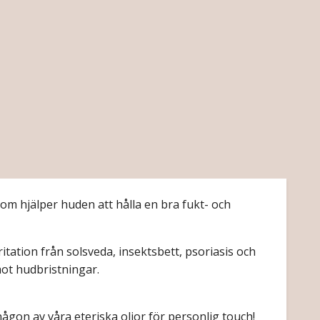
som hjälper huden att hålla en bra fukt- och
tation från solsveda, insektsbett, psoriasis och
ot hudbristningar.
ågon av våra eteriska oljor för personlig touch!