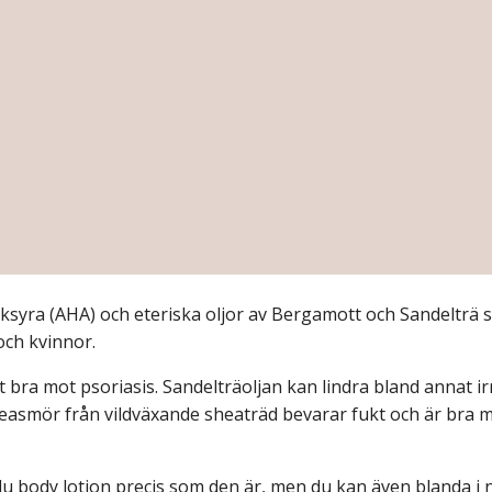
lksyra (AHA) och eteriska oljor av Bergamott och Sandelträ 
och kvinnor.
ra mot psoriasis. Sandelträoljan kan lindra bland annat irri
easmör från vildväxande sheaträd bevarar fukt och är bra m
du body lotion precis som den är, men du kan även blanda i n