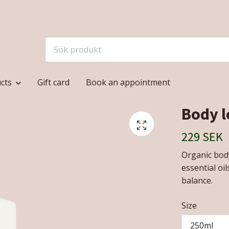
cts
Gift card
Book an appointment
Body l
229 SEK
Organic body
essential oi
balance.
Size
250ml