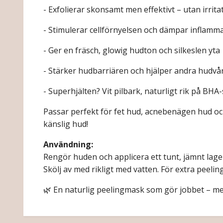
- Exfolierar skonsamt men effektivt – utan irrita
- Stimulerar cellförnyelsen och dämpar inflamm
- Ger en fräsch, glowig hudton och silkeslen yta
- Stärker hudbarriären och hjälper andra hudvå
- Superhjälten? Vit pilbark, naturligt rik på BHA-
Passar perfekt för fet hud, acnebenägen hud oc
känslig hud!
Användning:
Rengör huden och applicera ett tunt, jämnt lager
Skölj av med rikligt med vatten. För extra peelin
🌿 En naturlig peelingmask som gör jobbet – med