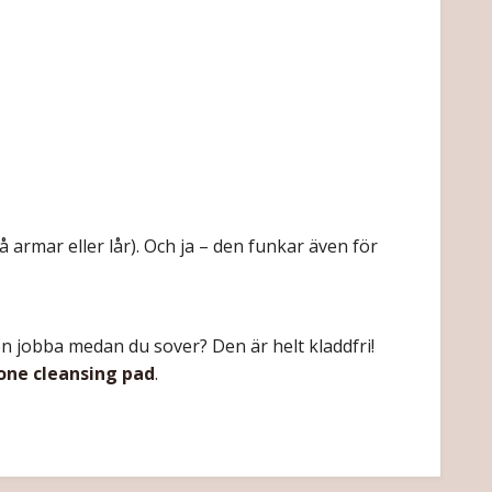
 armar eller lår). Och ja – den funkar även för
en jobba medan du sover? Den är helt kladdfri!
cone cleansing pad
.