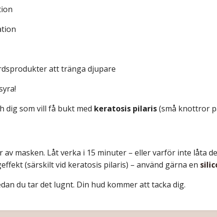
tion
ation
rdsprodukter att tränga djupare
syra!
h dig som vill få bukt med
keratosis pilaris
(små knottror på
 av masken. Låt verka i 15 minuter – eller varför inte låta d
geffekt (särskilt vid keratosis pilaris) – använd gärna en
sili
an du tar det lugnt. Din hud kommer att tacka dig.