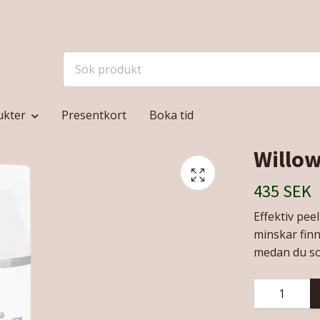
ukter
Presentkort
Boka tid
Willow
435 SEK
Effektiv pee
minskar finn
medan du so