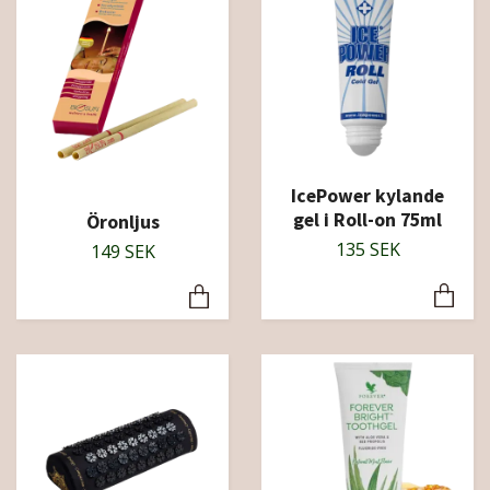
IcePower kylande
gel i Roll-on 75ml
Öronljus
135 SEK
149 SEK