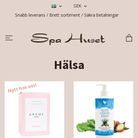
SEK
Snabb leverans / Brett sortiment / Säkra betalningar
Hälsa