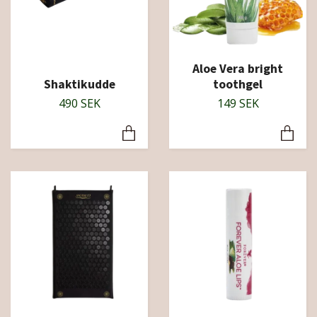
Aloe Vera bright
Shaktikudde
toothgel
490 SEK
149 SEK