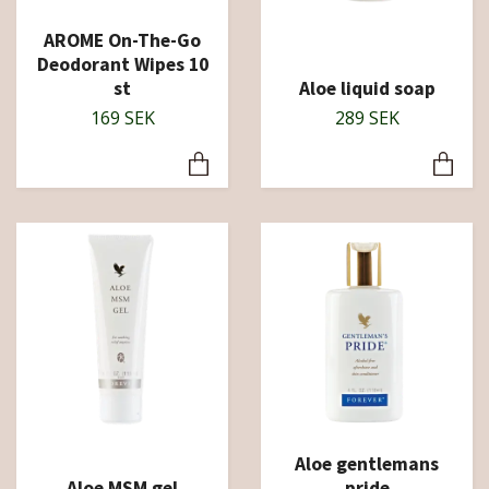
AROME On-The-Go
Deodorant Wipes 10
st
Aloe liquid soap
169 SEK
289 SEK
Aloe gentlemans
Aloe MSM gel
pride