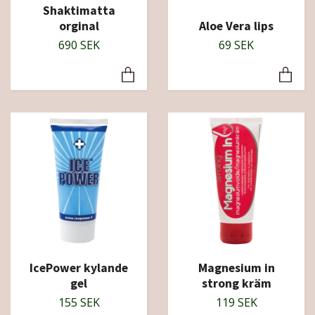
Shaktimatta
orginal
Aloe Vera lips
690 SEK
69 SEK
IcePower kylande
Magnesium in
gel
strong kräm
155 SEK
119 SEK