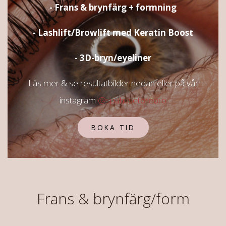
- Frans & brynfärg + formning
- Lashlift/Browlift med Keratin Boost
- 3D-bryn/eyeliner
Läs mer & se resultatbilder nedan eller på vår
instagram
@spahusetorebro
BOKA TID
Frans & brynfärg/form