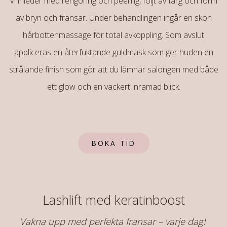
Vi inleder med rengöring och peeling, följt av färg och form
av bryn och fransar. Under behandlingen ingår en skön
hårbottenmassage för total avkoppling. Som avslut
appliceras en återfuktande guldmask som ger huden en
strålande finish som gör att du lämnar salongen med både
ett glow och en vackert inramad blick.
BOKA TID
Lashlift med keratinboost
Vakna upp med perfekta fransar – varje dag!