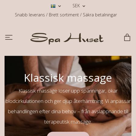
SEK
Snabb leverans / Brett sortiment / Säkra betalningar
Klassisk massage
Klassisk massage löser upp spänningar, ökar
blodcirkulationen och ger djup återhämtning. Vi anpassar
behandlingen efter dina behov – från avslappnande till
terapeutisk massage.