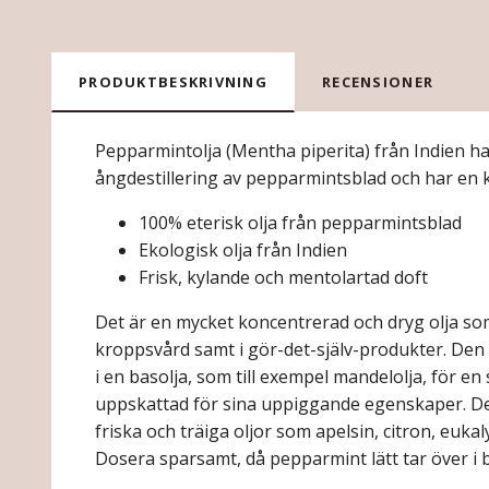
PRODUKTBESKRIVNING
RECENSIONER
Pepparmintolja (Mentha piperita) från Indien h
ångdestillering av pepparmintsblad och har en ka
100% eterisk olja från pepparmintsblad
Ekologisk olja från Indien
Frisk, kylande och mentolartad doft
Det är en mycket koncentrerad och dryg olja so
kroppsvård samt i gör-det-själv-produkter. Den
i en basolja, som till exempel mandelolja, för e
uppskattad för sina uppiggande egenskaper. Den
friska och träiga oljor som apelsin, citron, euk
Dosera sparsamt, då pepparmint lätt tar över i 