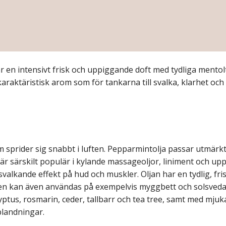
ar en intensivt frisk och uppiggande doft med tydliga ment
raktäristisk arom som för tankarna till svalka, klarhet och 
m sprider sig snabbt i luften. Pepparmintolja passar utmärk
 är särskilt populär i kylande massageoljor, liniment och 
n svalkande effekt på hud och muskler. Oljan har en tydlig, 
 kan även användas på exempelvis myggbett och solsveda, al
alyptus, rosmarin, ceder, tallbarr och tea tree, samt med mju
blandningar.