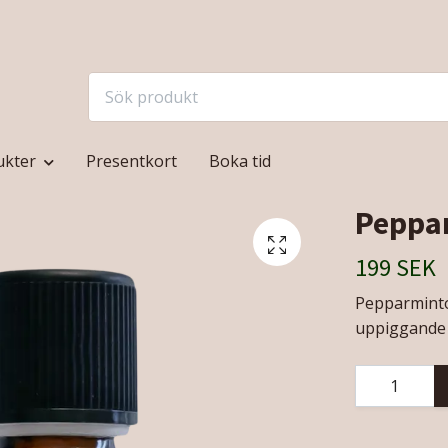
ukter
Presentkort
Boka tid
Peppar
199 SEK
Pepparmintol
uppiggande 