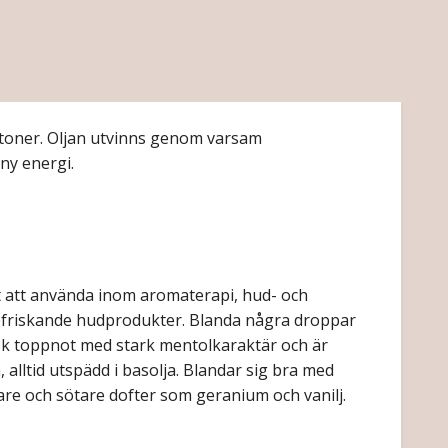
oltoner. Oljan utvinns genom varsam
ny energi.
t att använda inom aromaterapi, hud- och
uppfriskande hudprodukter. Blanda några droppar
frisk toppnot med stark mentolkaraktär och är
ltid utspädd i basolja. Blandar sig bra med
kare och sötare dofter som geranium och vanilj.