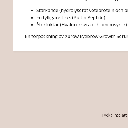
Stärkande (hydrolysera
t
veteprotein
och
p
En fylligare look (Biotin Peptide)
Återfuktar (Hyaluronsyra och aminosyror)
En förpackning av Xbrow Eyebrow Growth Serum 
Tveka inte att