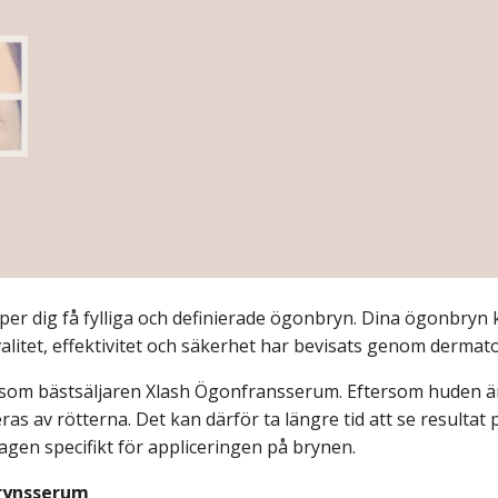
 dig få fylliga och definierade ögonbryn. Dina ögonbryn ko
alitet, effektivitet och säkerhet
har bevisats genom
dermato
 som bästsäljaren Xlash Ögonfransserum. Eftersom huden är
as av rötterna. Det kan därför ta längre tid att se result
en specifikt för appliceringen på brynen.
rynsserum