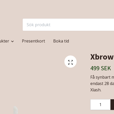
ukter
Presentkort
Boka tid
Xbrow
499 SEK
Få synbart m
endast 28 d
Xlash.