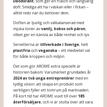
Deodorant
, som ger en fräsch och långvarig
doft. Smidiga att ha i väskan eller i fickan –
alltid redo när du behöver dem.
Doften är ljuvlig och välbalanserad med
mjuka toner av
vanilj, kokos och päron
,
vilket ger en känsla av både renhet och lyx.
Servetterna är
tillverkade i Sverige
, helt
plastfria
och
veganska
– ett medvetet val
för både kroppen och miljön.
Det som gör AROME extra speciellt är
historien bakom. Varumärket grundades år
2024 av två unga entreprenörer
med en
tydlig vision: att skapa en produkt som
verkligen fyller ett tomrum på marknaden.
På kort tid har AROME vuxit till över
185
återförsäljare
, och vi är stolta över att vara